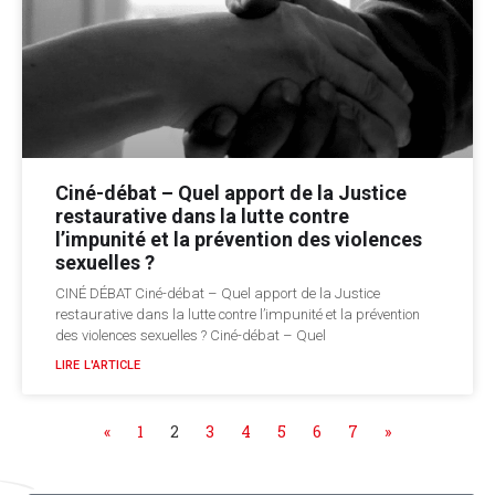
Ciné-débat – Quel apport de la Justice
restaurative dans la lutte contre
l’impunité et la prévention des violences
sexuelles ?
CINÉ DÉBAT Ciné-débat – Quel apport de la Justice
restaurative dans la lutte contre l’impunité et la prévention
des violences sexuelles ? Ciné-débat – Quel
LIRE L'ARTICLE
«
1
2
3
4
5
6
7
»