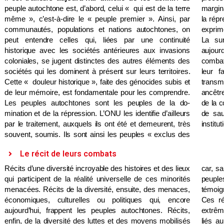
peuple autochtone est, d’abord, celui « qui est de la terre
marginalisés, exploités, assimilés par la force et soumis à
même », c’est-à-dire le « peuple premier ». Ainsi, par
la répression, à la torture et au meurtre lorsqu’ils se sont
communautés, populations et nations autochtones, on
exprim
peut entendre celles qui, liées par une continuité
La su
historique avec les sociétés antérieures aux invasions
aujourd
coloniales, se jugent distinctes des autres éléments des
combats
sociétés qui les dominent à présent sur leurs territoires.
leur f
Cette « douleur historique », faite des génocides subis et
transme
de leur mémoire, est fondamentale pour les comprendre.
ancêtre
Les peuples autochtones sont les peuples de la do-
de la c
mination et de la répression. L’ONU les identifie d’ailleurs
de sau
par le traitement, auxquels ils ont été et demeurent, très
institu
souvent, soumis. Ils sont ainsi les peuples « exclus des
Le récit de leurs combats
Récits d’une diversité incroyable des histoires et des lieux
car, sans ce combat-là, il n’y aurait plus de traces de ces
qui participent de la réalité universelle de ces minorités
peuples sur cette terre. Mais les images et les
menacées. Récits de la diversité, ensuite, des menaces,
témoignages vont plus loin que la narration des combats.
économiques, culturelles ou politiques qui, encore
Ces récits montrent aussi l’universalité et la modernité
aujourd’hui, frappent les peuples autochtones. Récits,
extrême de ces combats. Pourtant fondamentalement
enfin, de la diversité des luttes et des moyens mobilisés
liés au plus profond de leurs racines, les autochtones,