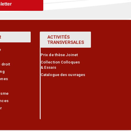
letter
R
ACTIVITÉS
TRANSVERSALES
e
Prix de thèse Joinet
Collection Colloques
 droit
& Essais
ing
Catalogue des ouvrages
ones
isme
nces
r