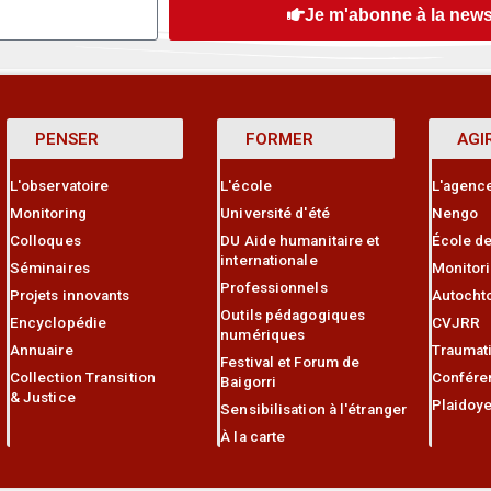
Je m'abonne à la news
PENSER
FORMER
AGI
L'observatoire
L'école
L'agenc
Monitoring
Université d'été
Nengo
Colloques
DU Aide humanitaire et
École de
internationale
Séminaires
Monitor
Professionnels
Projets innovants
Autocht
Outils pédagogiques
Encyclopédie
CVJRR
numériques
Annuaire
Traumat
Festival et Forum de
Collection Transition
Confére
Baigorri
& Justice
Plaidoye
Sensibilisation à l'étranger
À la carte