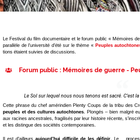
Le Festival du film documentaire et le forum public « Mémoires de
parallèle de l’université d’été sur le thème «
Peuples autochtones 
tions étaient suivies de discussions.
Forum public : Mémoires de guerre - Pe
Le Sol sur lequel nous nous tenons est sacré. C’est la
Cette phrase du chef amérindien Plenty Coups de la tribu des Cro
peuples et des cultures autochtones
. Plongés – bien malgré e
aux racines ancestrales, fragilisés par leur histoire récente, s’ins
et les distingue des sociétés contemporaines.
Il est d’ailleurs
aujourd’hui difficile de les définir
. Le
processus décisionnels, dont nombre d’entre eux ont été