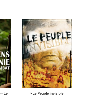
 - Le
Le Peuple invisible
​