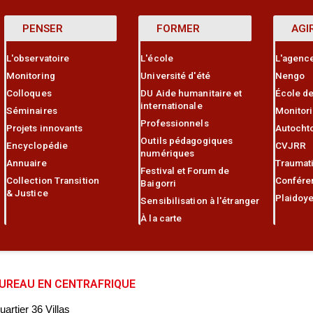
PENSER
FORMER
AGI
L'observatoire
L'école
L'agenc
Monitoring
Université d'été
Nengo
Colloques
DU Aide humanitaire et
École de
internationale
Séminaires
Monitor
Professionnels
Projets innovants
Autocht
Outils pédagogiques
Encyclopédie
CVJRR
numériques
Annuaire
Traumat
Festival et Forum de
Collection Transition
Confére
Baigorri
& Justice
Plaidoye
Sensibilisation à l'étranger
À la carte
UREAU EN CENTRAFRIQUE
uartier 36 Villas