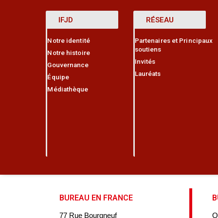
IFJD
RÉSEAU
Notre identité
Partenaires et Principaux
soutiens
Notre histoire
Invités
Gouvernance
Lauréats
Équipe
Médiathèque
BUREAU EN FRANCE
B
77 Rue Bourgneuf
Q