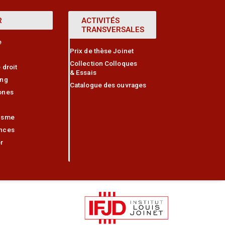
R
ACTIVITÉS
TRANSVERSALES
e
Prix de thèse Joinet
Collection Colloques
 droit
& Essais
ing
Catalogue des ouvrages
ones
isme
nces
r