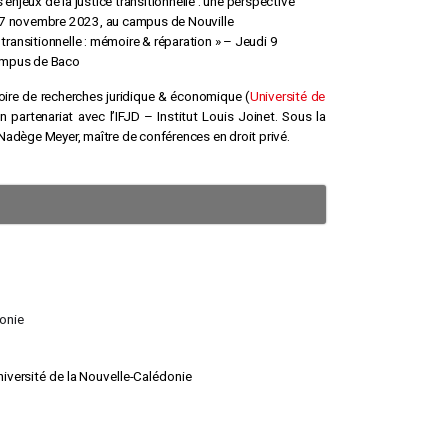
s enjeux de la justice transitionnelle : une perspective
7 novembre 2023, au campus de Nouville
e transitionnelle : mémoire & réparation » – Jeudi 9
mpus de Baco
oire de recherches juridique & économique (
Université de
en partenariat avec l’IFJD – Institut Louis Joinet. Sous la
 Nadège Meyer, maître de conférences en droit privé.
donie
iversité de la Nouvelle-Calédonie