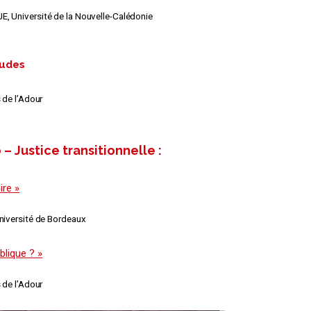
E, Université de la Nouvelle-Calédonie
tudes
 de l’Adour
 Justice transitionnelle :
ire »
Université de Bordeaux
lique ? »
 de l’Adour