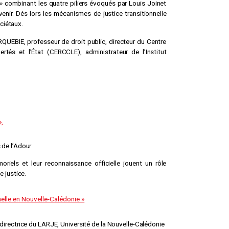
 » combinant les quatre piliers évoqués par Louis Joinet
évenir. Dès lors les mécanismes de justice transitionnelle
ciétaux.
RQUEBIE, professeur de droit public, directeur du Centre
tés et l’État (CERCCLE), administrateur de l’Institut
»,
 de l’Adour
oriels et leur reconnaissance officielle jouent un rôle
e justice.
nnelle en Nouvelle-Calédonie »
, directrice du LARJE, Université de la Nouvelle-Calédonie