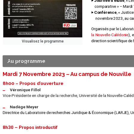
‣ Journée d’étude
, « Le
comparative » – Mardi 
‣ Conférence
, « Justic
novembre 2023, au ca
Organisés par le Laborat
la Nouvelle-Calédonie
), 
direction scientifique de
Visualisez le programme
Au programme
Mardi 7 Novembre 2023 – Au campus de Nouville
8h00 – Propos d’ouverture
Véronique Fillol
Vice-Présidente en charge de la recherche, Université de la Nouvelle-Calé
Nadège Meyer
Directrice du Laboratoire de recherches Juridique & Économique (LARJE), Un
8h30 – Propos introductif