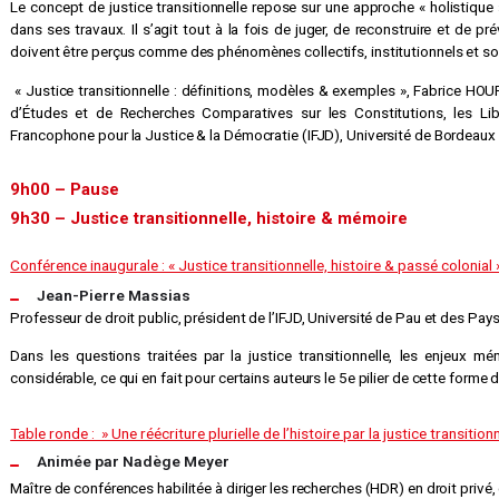
Le concept de justice transitionnelle repose sur une approche « holistique
dans ses travaux. Il s’agit tout à la fois de juger, de reconstruire et de pr
doivent être perçus comme des phénomènes collectifs, institutionnels et so
« Justice transitionnelle : définitions, modèles & exemples », Fabrice HOU
d’Études et de Recherches Comparatives sur les Constitutions, les Liber
Francophone pour la Justice & la Démocratie (IFJD), Université de Bordeaux
9h00 – Pause
9h30 – Justice transitionnelle, histoire & mémoire
Conférence inaugurale : « Justice transitionnelle, histoire & passé colonial 
Jean-Pierre Massias
Professeur de droit public, président de l’IFJD, Université de Pau et des Pays
Dans les questions traitées par la justice transitionnelle, les enjeux mém
considérable, ce qui en fait pour certains auteurs le 5e pilier de cette forme d
Table ronde : » Une réécriture plurielle de l’histoire par la justice transitio
Animée par Nadège Meyer
Maître de conférences habilitée à diriger les recherches (HDR) en droit privé