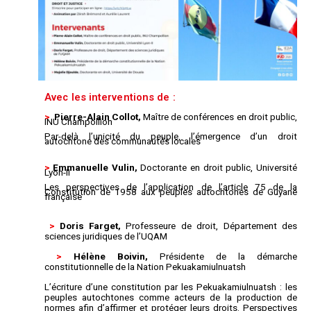
Avec les interventions de :
>
Pierre-Alain Collot,
Maître de conférences en droit public,
INU Champollion
Par-delà l’unicité du peuple, l’émergence d’un droit
autochtone des communautés locales
>
Emmanuelle Vulin,
Doctorante en droit public, Université
Lyon-II
Les perspectives de l’application de l’article 75 de la
Constitution de 1958 aux peuples autochtones de Guyane
française
>
Doris Farget,
Professeure de droit, Département des
sciences juridiques de l’UQAM
>
Hélène Boivin,
Présidente de la démarche
constitutionnelle de la Nation Pekuakamiulnuatsh
L’écriture d’une constitution par les Pekuakamiulnuatsh : les
peuples autochtones comme acteurs de la production de
normes afin d’affirmer et protéger leurs droits. Perspectives