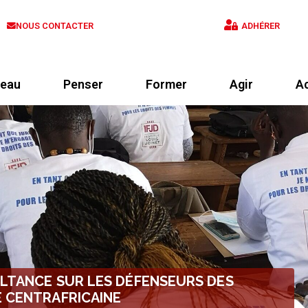
NOUS CONTACTER
ADHÉRER
eau
Penser
Former
Agir
Ac
ULTANCE SUR LES DÉFENSEURS DES
E CENTRAFRICAINE