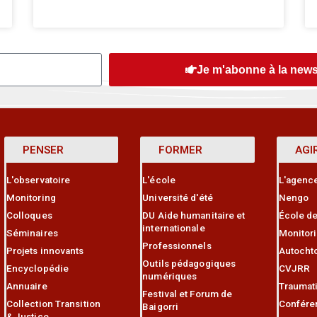
Je m'abonne à la news
PENSER
FORMER
AGI
L'observatoire
L'école
L'agenc
Monitoring
Université d'été
Nengo
Colloques
DU Aide humanitaire et
École de
internationale
Séminaires
Monitor
Professionnels
Projets innovants
Autocht
Outils pédagogiques
Encyclopédie
CVJRR
numériques
Annuaire
Traumat
Festival et Forum de
Collection Transition
Confére
Baigorri
& Justice