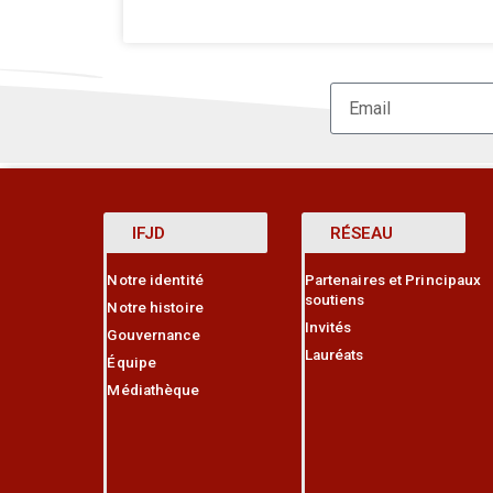
IFJD
RÉSEAU
Notre identité
Partenaires et Principaux
soutiens
Notre histoire
Invités
Gouvernance
Lauréats
Équipe
Médiathèque