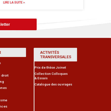
LIRE LA SUITE »
letter
R
ACTIVITÉS
TRANSVERSALES
e
Prix de thèse Joinet
Collection Colloques
 droit
& Essais
ing
Catalogue des ouvrages
ones
isme
nces