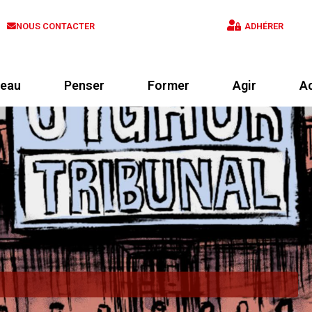
NOUS CONTACTER
ADHÉRER
eau
Penser
Former
Agir
Ac