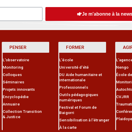
Je m'abonne à la news
PENSER
FORMER
AGI
L'observatoire
L'école
L'agenc
Monitoring
Université d'été
Nengo
Colloques
DU Aide humanitaire et
École de
internationale
Séminaires
Monitor
Professionnels
Projets innovants
Autocht
Outils pédagogiques
Encyclopédie
CVJRR
numériques
Annuaire
Traumat
Festival et Forum de
Collection Transition
Confére
Baigorri
& Justice
Plaidoye
Sensibilisation à l'étranger
À la carte