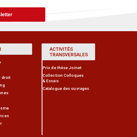
letter
R
ACTIVITÉS
TRANSVERSALES
e
Prix de thèse Joinet
Collection Colloques
 droit
& Essais
ing
Catalogue des ouvrages
ones
isme
nces
r